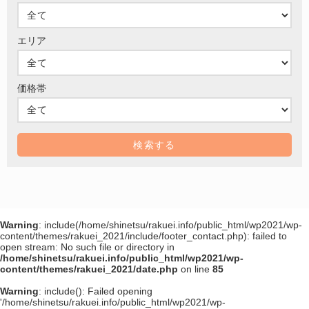
エリア
価格帯
Warning
: include(/home/shinetsu/rakuei.info/public_html/wp2021/wp-
content/themes/rakuei_2021/include/footer_contact.php): failed to
open stream: No such file or directory in
/home/shinetsu/rakuei.info/public_html/wp2021/wp-
content/themes/rakuei_2021/date.php
on line
85
Warning
: include(): Failed opening
'/home/shinetsu/rakuei.info/public_html/wp2021/wp-